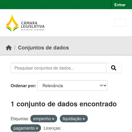
Skip to main content
Entrar
Conjuntos de dados
Ordenar por
1 conjunto de dados encontrado
Etiquetas:
empenho
liquidação
pagamento
Licenças: