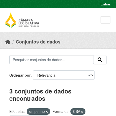
Skip to main content
Entrar
Conjuntos de dados
Ordenar por
3 conjuntos de dados
encontrados
Etiquetas:
empenho
Formatos:
CSV