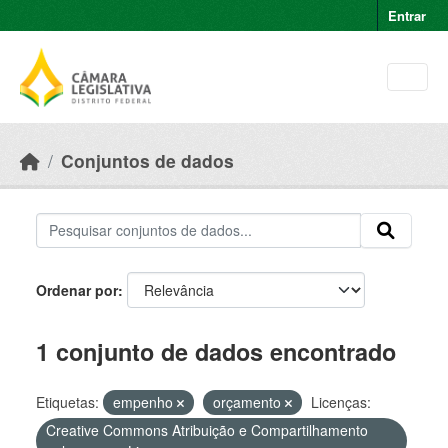
Skip to main content
Entrar
Conjuntos de dados
Ordenar por
1 conjunto de dados encontrado
Etiquetas:
empenho
orçamento
Licenças:
Creative Commons Atribuição e Compartilhamento