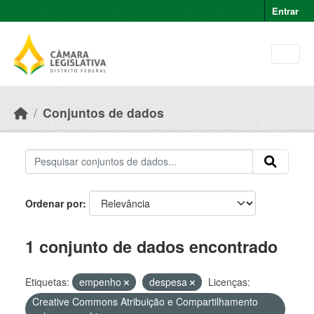
Skip to main content
Entrar
Conjuntos de dados
Ordenar por
1 conjunto de dados encontrado
Etiquetas:
empenho
despesa
Licenças:
Creative Commons Atribuição e Compartilhamento