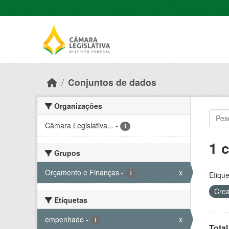
Skip to main content
Conjuntos de dados
Organizações
Câmara Legislativa...
-
1
1 
Grupos
Orçamento e Finanças
-
x
1
Etique
Crea
Etiquetas
empenhado
-
x
1
Tota