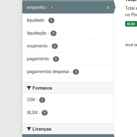
empenho
-
x
Total 
1
no Por
liquidado
-
1
XLSX
liquidação
-
1
Você t
orçamento
-
1
pagamento
-
1
pagamentos despesa
-
1
Formatos
CSV
-
1
XLSX
-
1
Licenças