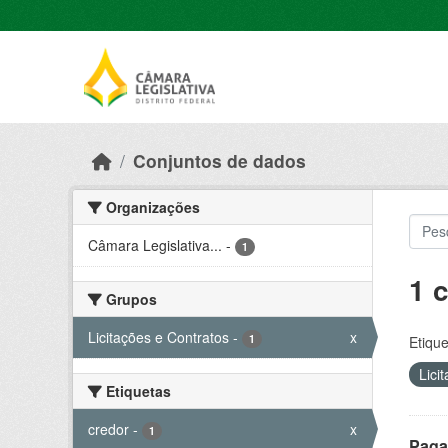
Skip to main content
Conjuntos de dados
Organizações
Câmara Legislativa...
-
1
1 
Grupos
Licitações e Contratos
-
x
1
Etique
Lici
Etiquetas
credor
-
x
1
Paga