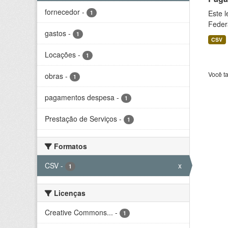
fornecedor
-
Este 
1
Feder
gastos
-
1
CSV
Locações
-
1
Você t
obras
-
1
pagamentos despesa
-
1
Prestação de Serviços
-
1
Formatos
CSV
-
x
1
Licenças
Creative Commons...
-
1