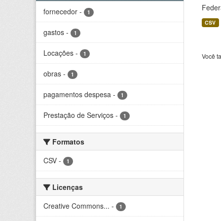
Feder
fornecedor
-
1
CSV
gastos
-
1
Locações
-
1
Você t
obras
-
1
pagamentos despesa
-
1
Prestação de Serviços
-
1
Formatos
CSV
-
1
Licenças
Creative Commons...
-
1