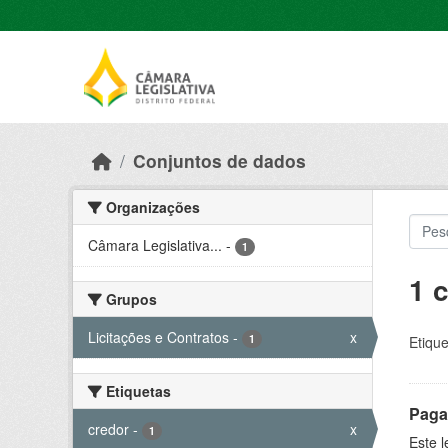
Skip to main content
Conjuntos de dados
Organizações
Câmara Legislativa...
-
1
1 
Grupos
Licitações e Contratos
-
x
1
Etique
Etiquetas
Paga
credor
-
x
1
Este 