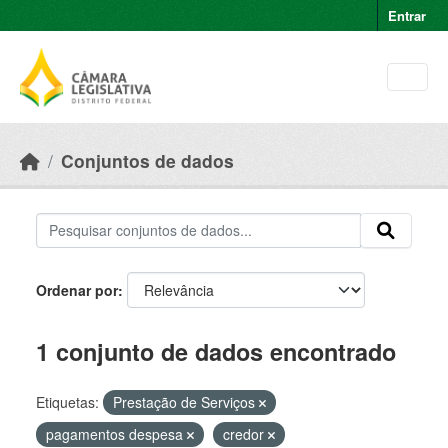
Skip to main content
Entrar
Conjuntos de dados
Ordenar por
1 conjunto de dados encontrado
Etiquetas:
Prestação de Serviços
pagamentos despesa
credor