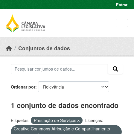
Skip to main content
Entrar
Conjuntos de dados
Ordenar por
1 conjunto de dados encontrado
Etiquetas:
Prestação de Serviços
Licenças:
Creative Commons Atribuição e Compartilhamento