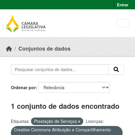
Skip to main content
Entrar
Conjuntos de dados
Ordenar por
1 conjunto de dados encontrado
Etiquetas:
Prestação de Serviços
Licenças:
Creative Commons Atribuição e Compartilhamento