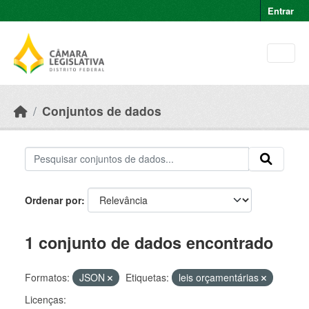
Skip to main content
Entrar
Conjuntos de dados
Ordenar por
1 conjunto de dados encontrado
Formatos:
JSON
Etiquetas:
leis orçamentárias
Licenças: