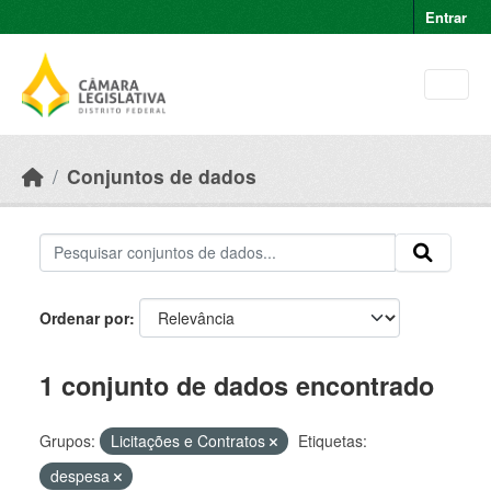
Skip to main content
Entrar
Conjuntos de dados
Ordenar por
1 conjunto de dados encontrado
Grupos:
Licitações e Contratos
Etiquetas:
despesa