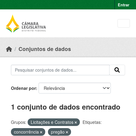
Skip to main content
Entrar
Conjuntos de dados
Ordenar por
1 conjunto de dados encontrado
Grupos:
Licitações e Contratos
Etiquetas:
concorrência
pregão