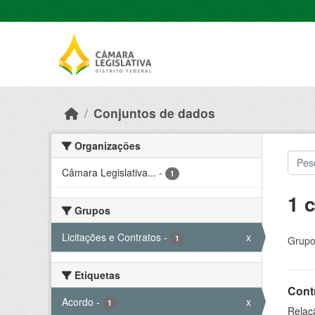
Skip to main content
Conjuntos de dados
Organizações
Câmara Legislativa...
-
1
1 
Grupos
Licitações e Contratos
-
x
1
Grupo
Etiquetas
Cont
Acordo
-
x
1
Relaçã