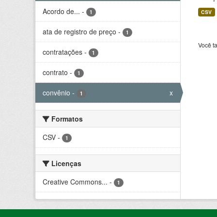
Acordo de...
-
1
CSV
ata de registro de preço
-
1
Você t
contratações
-
1
contrato
-
1
convênio
-
x
1
Formatos
CSV
-
1
Licenças
Creative Commons...
-
1