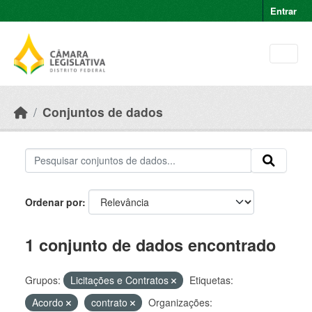
Skip to main content
Entrar
Conjuntos de dados
Ordenar por
1 conjunto de dados encontrado
Grupos:
Licitações e Contratos
Etiquetas:
Acordo
contrato
Organizações: