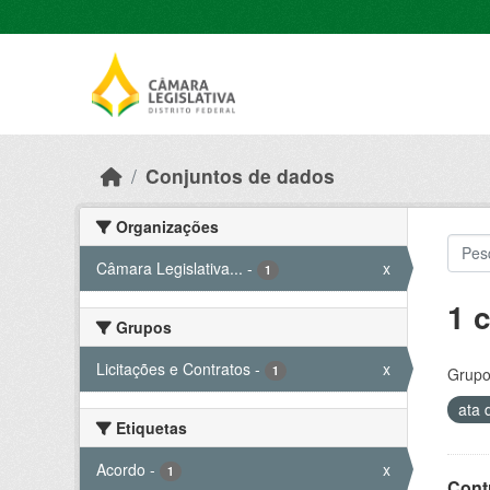
Skip to main content
Conjuntos de dados
Organizações
Câmara Legislativa...
-
x
1
1 
Grupos
Licitações e Contratos
-
x
1
Grupo
ata 
Etiquetas
Acordo
-
x
1
Cont