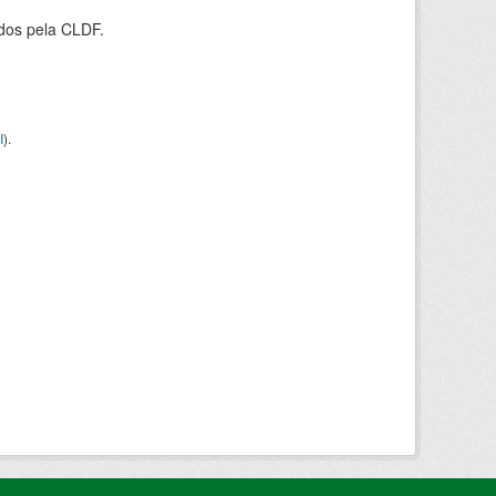
ados pela CLDF.
I
).