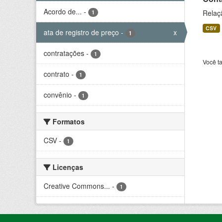
Acordo de...
-
Relaçã
1
CSV
ata de registro de preço
-
x
1
contratações
-
1
Você t
contrato
-
1
convênio
-
1
Formatos
CSV
-
1
Licenças
Creative Commons...
-
1