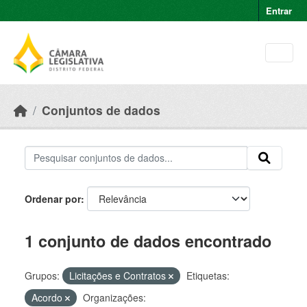
Skip to main content
Entrar
Conjuntos de dados
Ordenar por
1 conjunto de dados encontrado
Grupos:
Licitações e Contratos
Etiquetas:
Acordo
Organizações: