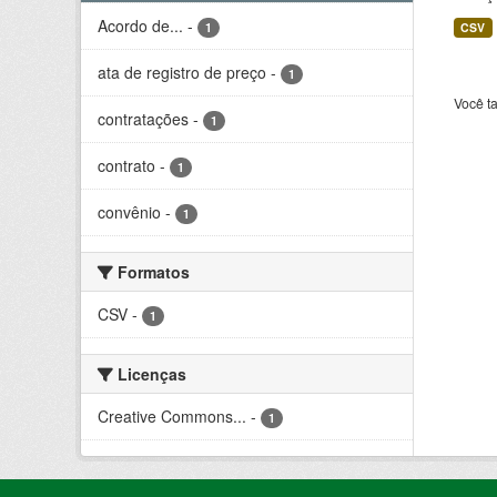
Acordo de...
-
1
CSV
ata de registro de preço
-
1
Você t
contratações
-
1
contrato
-
1
convênio
-
1
Formatos
CSV
-
1
Licenças
Creative Commons...
-
1