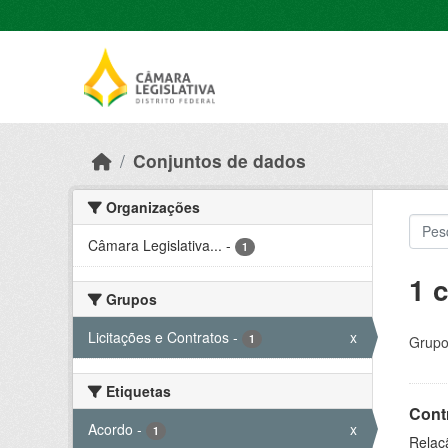
Skip to main content
Conjuntos de dados
Organizações
Câmara Legislativa...
-
1
1 
Grupos
Licitações e Contratos
-
x
1
Grupo
Etiquetas
Cont
Acordo
-
x
1
Relaçã