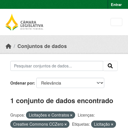
Skip to main content
Entrar
Conjuntos de dados
Ordenar por
1 conjunto de dados encontrado
Grupos:
Licitações e Contratos
Licenças:
Creative Commons CCZero
Etiquetas:
Licitação