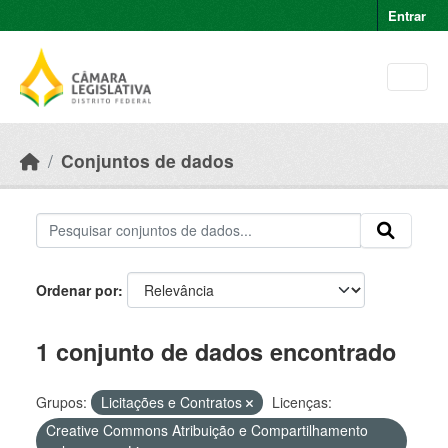
Skip to main content
Entrar
Conjuntos de dados
Ordenar por
1 conjunto de dados encontrado
Grupos:
Licitações e Contratos
Licenças:
Creative Commons Atribuição e Compartilhamento