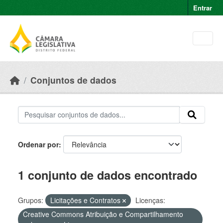
Skip to main content
Entrar
Conjuntos de dados
Ordenar por
1 conjunto de dados encontrado
Grupos:
Licitações e Contratos
Licenças:
Creative Commons Atribuição e Compartilhamento