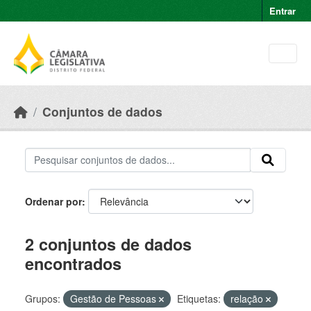
Skip to main content
Entrar
Conjuntos de dados
Ordenar por
2 conjuntos de dados
encontrados
Grupos:
Gestão de Pessoas
Etiquetas:
relação