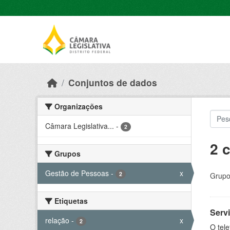
Skip to main content
Conjuntos de dados
Organizações
Câmara Legislativa...
-
2
2 
Grupos
Gestão de Pessoas
-
x
2
Grupo
Etiquetas
Serv
relação
-
x
2
O tele