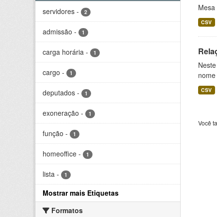
Mesa 
servidores
-
2
CSV
admissão
-
1
Rela
carga horária
-
1
Neste
cargo
-
1
nome c
CSV
deputados
-
1
exoneração
-
1
Você t
função
-
1
homeoffice
-
1
lista
-
1
Mostrar mais Etiquetas
Formatos