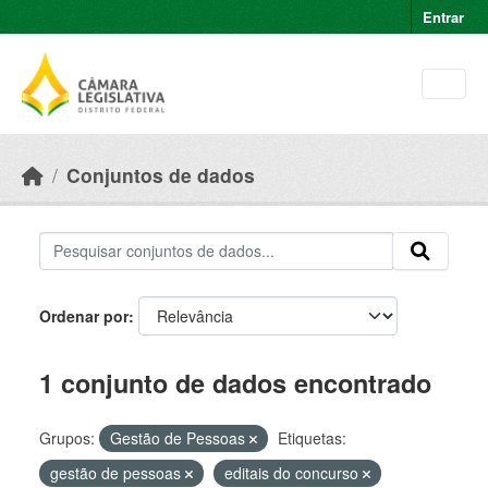
Skip to main content
Entrar
Conjuntos de dados
Ordenar por
1 conjunto de dados encontrado
Grupos:
Gestão de Pessoas
Etiquetas:
gestão de pessoas
editais do concurso