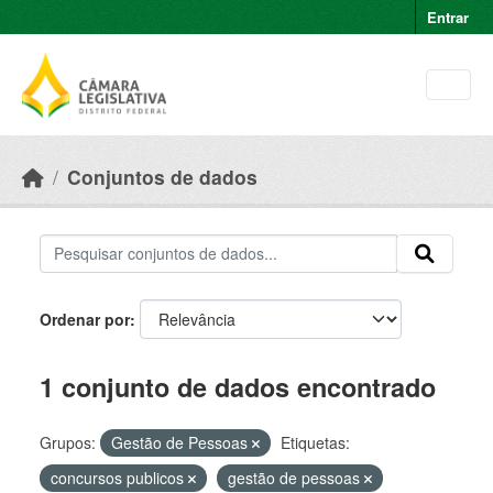
Skip to main content
Entrar
Conjuntos de dados
Ordenar por
1 conjunto de dados encontrado
Grupos:
Gestão de Pessoas
Etiquetas:
concursos publicos
gestão de pessoas