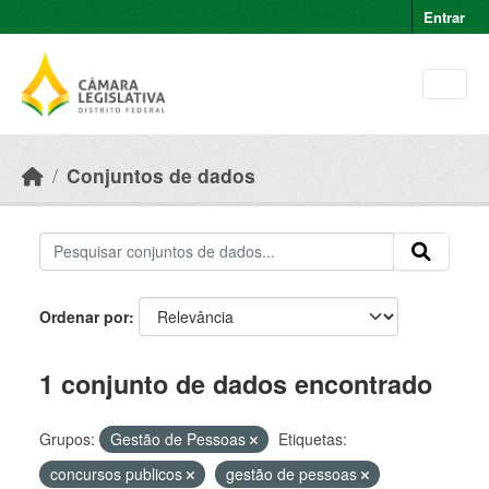
Skip to main content
Entrar
Conjuntos de dados
Ordenar por
1 conjunto de dados encontrado
Grupos:
Gestão de Pessoas
Etiquetas:
concursos publicos
gestão de pessoas