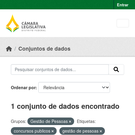
Skip to main content
Entrar
Conjuntos de dados
Ordenar por
1 conjunto de dados encontrado
Grupos:
Gestão de Pessoas
Etiquetas:
concursos publicos
gestão de pessoas