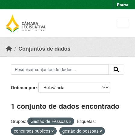
Skip to main content
Entrar
Conjuntos de dados
Ordenar por
1 conjunto de dados encontrado
Grupos:
Gestão de Pessoas
Etiquetas:
concursos publicos
gestão de pessoas