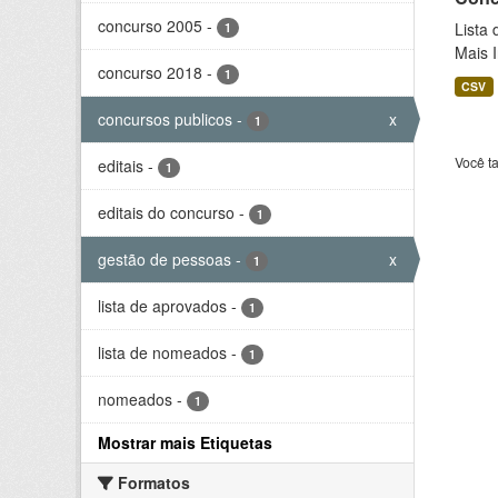
concurso 2005
-
Lista
1
Mais 
concurso 2018
-
1
CSV
concursos publicos
-
x
1
Você t
editais
-
1
editais do concurso
-
1
gestão de pessoas
-
x
1
lista de aprovados
-
1
lista de nomeados
-
1
nomeados
-
1
Mostrar mais Etiquetas
Formatos