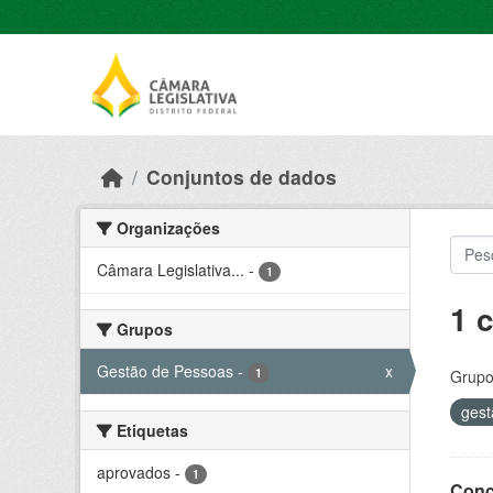
Skip to main content
Conjuntos de dados
Organizações
Câmara Legislativa...
-
1
1 
Grupos
Gestão de Pessoas
-
x
1
Grupo
gest
Etiquetas
aprovados
-
1
Conc