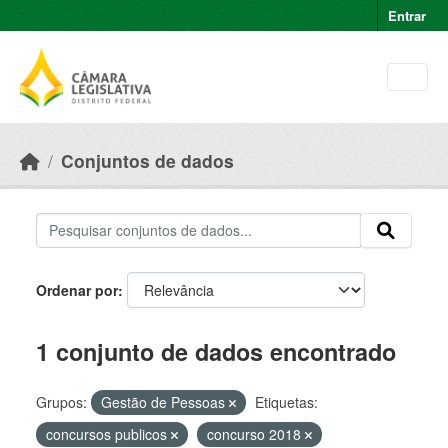
Skip to main content
Entrar
Conjuntos de dados
Ordenar por
1 conjunto de dados encontrado
Grupos:
Gestão de Pessoas
Etiquetas:
concursos publicos
concurso 2018