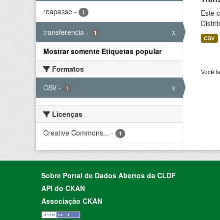
reapasse
-
Este c
1
Distri
transferencia
-
x
1
CSV
Mostrar somente Etiquetas popular
Formatos
Você t
CSV
-
x
1
Licenças
Creative Commons...
-
1
Sobre Portal de Dados Abertos da CLDF
API do CKAN
Associação CKAN