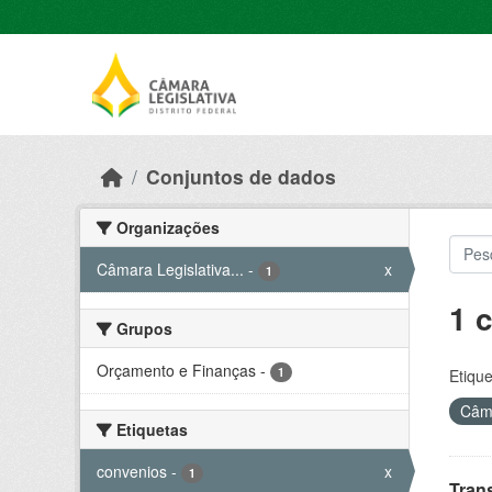
Skip to main content
Conjuntos de dados
Organizações
Câmara Legislativa...
-
x
1
1 
Grupos
Orçamento e Finanças
-
1
Etique
Câma
Etiquetas
convenios
-
x
1
Tran