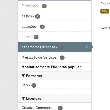
Feder
fornecedor
-
1
CSV
gastos
-
1
Locações
-
1
Você t
obras
-
1
pagamentos despesa
-
x
1
Prestação de Serviços
-
1
Mostrar somente Etiquetas popular
Formatos
CSV
-
1
Licenças
Creative Commons...
-
1