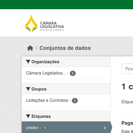
Skip to main content
Conjuntos de dados
Organizações
Câmara Legislativa...
-
1
1 
Grupos
Licitações e Contratos
-
1
Etique
Etiquetas
Paga
credor
-
x
1
Este 