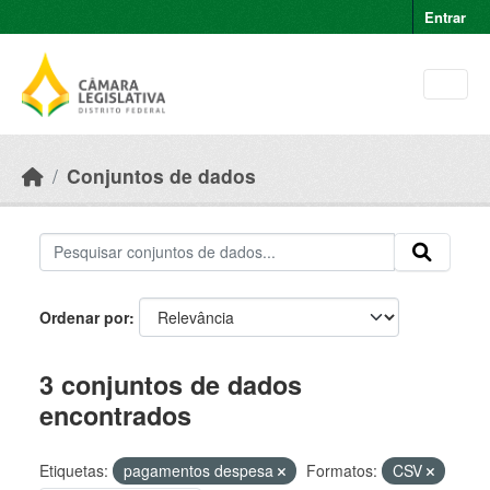
Skip to main content
Entrar
Conjuntos de dados
Ordenar por
3 conjuntos de dados
encontrados
Etiquetas:
pagamentos despesa
Formatos:
CSV