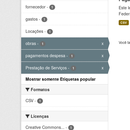
fornecedor
-
Este 
1
Feder
gastos
-
1
CSV
Locações
-
1
Você t
obras
-
x
1
pagamentos despesa
-
x
1
Prestação de Serviços
-
x
1
Mostrar somente Etiquetas popular
Formatos
CSV
-
1
Licenças
Creative Commons...
-
1