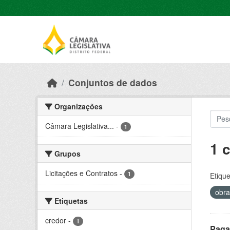
Skip to main content
Conjuntos de dados
Organizações
Câmara Legislativa...
-
1
1 
Grupos
Licitações e Contratos
-
1
Etique
obr
Etiquetas
credor
-
1
Paga