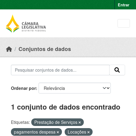
Skip to main content
Entrar
Conjuntos de dados
Ordenar por
1 conjunto de dados encontrado
Etiquetas:
Prestação de Serviços
pagamentos despesa
Locações