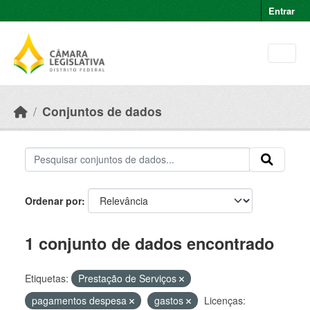
Skip to main content
Entrar
Conjuntos de dados
Ordenar por
1 conjunto de dados encontrado
Etiquetas:
Prestação de Serviços
pagamentos despesa
gastos
Licenças: