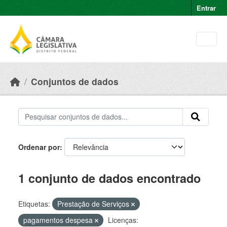
Skip to main content
Entrar
Conjuntos de dados
Ordenar por
1 conjunto de dados encontrado
Etiquetas:
Prestação de Serviços
pagamentos despesa
Licenças: