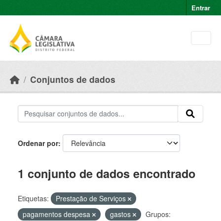
Skip to main content
Entrar
Conjuntos de dados
Ordenar por
1 conjunto de dados encontrado
Etiquetas:
Prestação de Serviços
pagamentos despesa
gastos
Grupos: