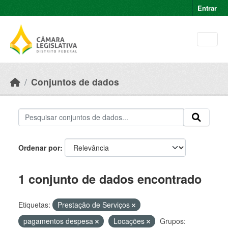
Skip to main content
Entrar
Conjuntos de dados
Ordenar por
1 conjunto de dados encontrado
Etiquetas:
Prestação de Serviços
pagamentos despesa
Locações
Grupos: