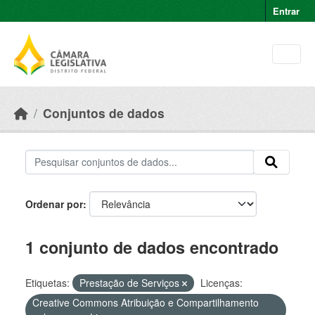
Skip to main content
Entrar
Conjuntos de dados
Ordenar por
1 conjunto de dados encontrado
Etiquetas:
Prestação de Serviços
Licenças:
Creative Commons Atribuição e Compartilhamento